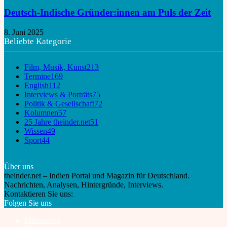
Deutsch-Indische Gründer:innen am Puls der Zeit
8. Juni 2025
Beliebte Kategorie
Film, Musik, Kunst
213
Termine
169
English
112
Interviews & Porträts
75
Politik & Gesellschaft
72
Kolumnen
57
25 Jahre theinder.net
51
Wissen
49
Sport
44
Über uns
theinder.net – Indien Portal und Magazin für Deutschland.
Nachrichten, Analysen, Hintergründe, Interviews.
Kontaktieren Sie uns:
info@theinder.net
Folgen Sie uns
Mitmachen