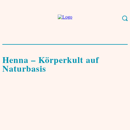
Start
Leben & Kultur
Stil
Henna - Körperkult auf Naturbasis
Stil
Henna – Körperkult auf
Naturbasis
von
Samina Akbar
27. März 2003
0
Erst durch Superstars wie Madonna wurde man
auch in Europa auf die tattooähnliche