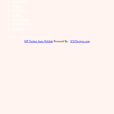
Werbung
Presse
Feedback
Links
Impressum
Datenschutz
Cookies
© 2000 – 2025 by theinder.net
WP Twitter Auto Publish
Powered By :
XYZScripts.com