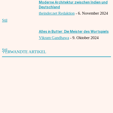
Moderne Architektur zwischen Indien und
Deutschland
theinder.net Redaktion
-
6. November 2024
Stil
Alles in Butter: Die Meister des Wortspiels
Vikram Gandhawa
-
9. Oktober 2024
Stil
VERWANDTE ARTIKEL
Deutsch-Inder von All India Institute of Medical Sciences ausgezeichnet
1. Mai 2003
Mumbai: Handelszentrum und Bollywood
20. Mai 2004