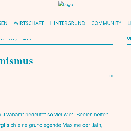
SEN
WIRTSCHAFT
HINTERGRUND
COMMUNITY
L
V
ionen: der Jainismus
inismus
0
 Jivanam“ bedeutet so viel wie: „Seelen helfen
irgt sich eine grundlegende Maxime der Jain,