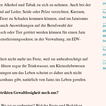
Ur
en Alkohol und Tabak zu sich zu nehmen. Auch bei der
d auf Leder, Seide oder Pelze verzichten. Kurzum,
Re
Ke
n Tiere zu Schaden kommen können, sind im Jainismus
at auch Auswirkungen auf die Berufswahl der
Dr
Mi
ch oder Tier getötet werden können für einen Jain
Ma
Dienstleistungssektor, in der Verwaltung, im EDV-
In
Ro
si
it nicht mehr ins Freie, weil sie unbeabsichtigt auf
Ch
 filtern sogar ihr Trinkwasser, um Kleinstlebewesen
No
hungen um das Leben scheint es daher auch nicht
kenhaus gibt, natürlich von Jains ins Leben gerufen.
trikten Gewaltlosigkeit noch aus?
 Wo ist er verbreitet? Welche Feste und Praktiken