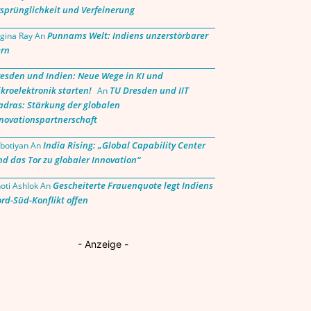
sprünglichkeit und Verfeinerung
Punnams Welt: Indiens unzerstörbarer
gina Ray
An
rn
esden und Indien: Neue Wege in KI und
kroelektronik starten!
TU Dresden und IIT
An
dras: Stärkung der globalen
novationspartnerschaft
India Rising: „Global Capability Center
botiyan
An
nd das Tor zu globaler Innovation“
Gescheiterte Frauenquote legt Indiens
oti Ashlok
An
rd-Süd-Konflikt offen
- Anzeige -