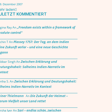
9. Dezember 2007
ehr laden
ULETZT KOMMENTIERT
„Freedom exists within a framework of
gina Ray
An
solute control“
Plassey 1757: Der Tag, an dem Indien
chin T
An
ine Zukunft verlor – und eine neue Geschichte
egann
Zwischen Erklärung und
bbar Singh
An
utungshoheit: Solheims Indien-Narrativ im
ntext
Zwischen Erklärung und Deutungshoheit:
rtha S.
An
lheims Indien-Narrativ im Kontext
iner Thielmann
Die Zukunft der Heimat –
An
rum Vielfalt unser Land rettet
Sari – endlos schön, zwischen
rsha Iyer
An