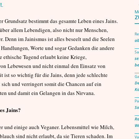
t.
M
Z
er Grundsatz bestimmt das gesamte Leben eines Jains.
enüber allem Lebendigen, also nicht nur Menschen,
Re
. Denn im Jainismus ist alles beseelt und die Seelen
ab
ss Handlungen, Worte und sogar Gedanken die andere
Sa
se ethische Tugend erlaubt keine Kriege,
se
b
von Lebewesen und nicht einmal den Einsatz von
t ist so wichtig für die Jains, denn jede schlechte
Ga
De
sich und verringert somit die Chancen auf ein
Ko
en und damit ein Gelangen in das Nirvana.
Pa
So
es Jains?
Ra
Wa
ier und einige auch Veganer. Lebensmittel wie Milch,
lauch sind nicht erlaubt, da sie Tieren schaden. Im
Va