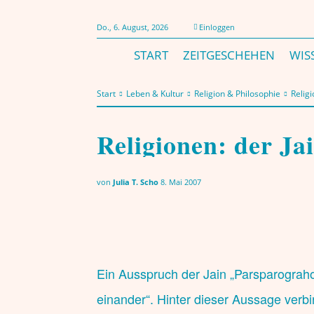
Do., 6. August, 2026
Einloggen
START
ZEITGESCHEHEN
WIS
Start
Leben & Kultur
Religion & Philosophie
Relig
Religion & Philosophie
Religionen: der Ja
von
Julia T. Scho
8. Mai 2007
Ein Ausspruch der Jain „Parsparograho
einander“. Hinter dieser Aussage verb