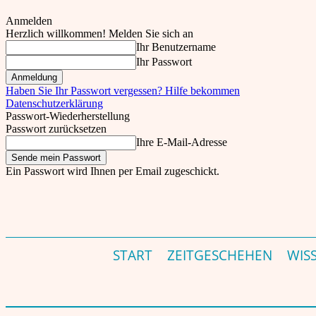
Anmelden
Herzlich willkommen! Melden Sie sich an
Ihr Benutzername
Ihr Passwort
Haben Sie Ihr Passwort vergessen? Hilfe bekommen
Datenschutzerklärung
Passwort-Wiederherstellung
Passwort zurücksetzen
Ihre E-Mail-Adresse
Ein Passwort wird Ihnen per Email zugeschickt.
theinder.net – Indien Magazin & Portal für Deutschland – Germany's India Magazine &
Do., 6. August, 2026
Einloggen
START
ZEITGESCHEHEN
WIS
Start
Community
Lavaanya Ambur ist die erste "Miss India Germany"