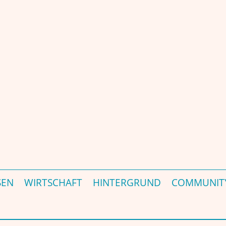
 Portal – जर्मनी की प्रमुख भारत-संबंधी पत्रिका और पोर्टल - est. 2000
SEN
WIRTSCHAFT
HINTERGRUND
COMMUNIT