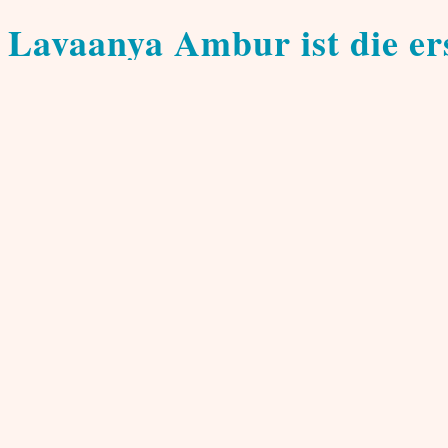
Community
Termine
Lavaanya Ambur ist die e
von
Samina Akbar
14. September 2003