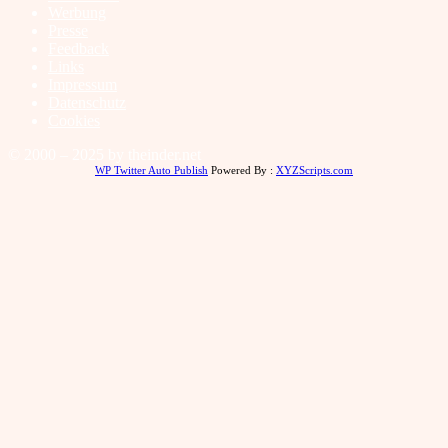
Werbung
Presse
Feedback
Links
Impressum
Datenschutz
Cookies
© 2000 – 2025 by theinder.net
WP Twitter Auto Publish
Powered By :
XYZScripts.com