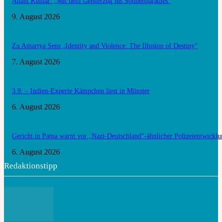
Anant Kumar: „Mit dem Geisterzug ins Sonnenparadies“
9. August 2026
Zu Amartya Sens „Identity and Violence: The Illusion of Destiny“
7. August 2026
3.9. – Indien-Experte Kämpchen liest in Münster
6. August 2026
Gericht in Patna warnt vor „Nazi-Deutschland“-ähnlicher Polizeientwickl
6. August 2026
Redaktionstipp