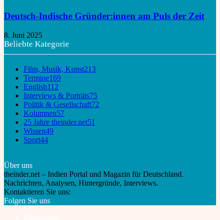
Deutsch-Indische Gründer:innen am Puls der Zeit
8. Juni 2025
Beliebte Kategorie
Film, Musik, Kunst
213
Termine
169
English
112
Interviews & Porträts
75
Politik & Gesellschaft
72
Kolumnen
57
25 Jahre theinder.net
51
Wissen
49
Sport
44
Über uns
theinder.net – Indien Portal und Magazin für Deutschland.
Nachrichten, Analysen, Hintergründe, Interviews.
Kontaktieren Sie uns:
info@theinder.net
Folgen Sie uns
Mitmachen