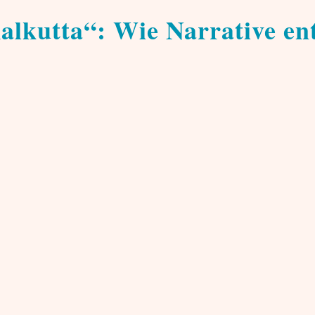
lkutta“: Wie Narrative en
t zu den bekanntesten Ereignissen der frühen britis
der Einnahme von Fort William in Kalkutta durch di
ahl der Todesopfer sind bis heute Gegenstand hist
chen der Britischen Ostindien-Kompanie und dem Herrscher v
ah betrachtete dies als Missachtung seiner Autorität und ließ
tammt von John Zephaniah Holwell, einem hohen Angestellten d
raum eingesperrt. Aufgrund der Enge, der Hitze und mangelnd