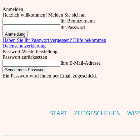
Anmelden
Herzlich willkommen! Melden Sie sich an
Ihr Benutzername
Ihr Passwort
Haben Sie Ihr Passwort vergessen? Hilfe bekommen
Datenschutzerklärung
Passwort-Wiederherstellung
Passwort zurücksetzen
Ihre E-Mail-Adresse
Ein Passwort wird Ihnen per Email zugeschickt.
theinder.net – Indien Magazin & Portal für Deutschland – Germany's India Magazine &
Fr., 7. August, 2026
Einloggen
START
ZEITGESCHEHEN
WIS
Start
Indien
Geschichte
"Das Schwarze Loch von Kalkutta": Wie Narrative e