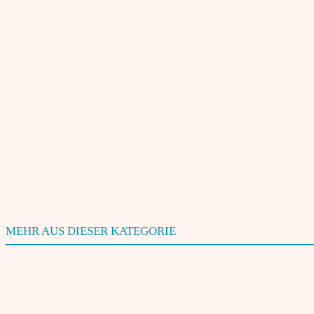
Bitte geben Sie Ihren Kommentar ein!
Name:*
Bitte geben Sie hier Ihren Namen ein
Website:
Benachrichtige mich über neue Beiträge via E-Mail.
MEHR AUS DIESER KATEGORIE