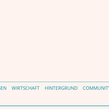
 Portal – जर्मनी की प्रमुख भारत-संबंधी पत्रिका और पोर्टल - est. 2000
SEN
WIRTSCHAFT
HINTERGRUND
COMMUNIT
ntstehen