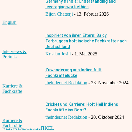
Germany & India: Understanding and
leveraging work ethics
Bijon Chatterji
-
13. Februar 2026
English
Inspiriert von ihren Eltern: Baicy
Terbrüggen holt indische Fachkräfte nach
Deutschland
Interviews &
Kristian Joshi
-
1. Mai 2025
Porträts
Zuwanderung aus Indien füllt
Fachkräftelücke
theinder.net Redaktion
-
23. November 2024
Karriere &
Fachkräfte
Cricket und Karriere: Holt Heil Indiens
Fachkräfte ins Boot?
theinder.net Redaktion
-
20. Oktober 2024
Karriere &
Fachkräfte
VERWANDTE ARTIKEL