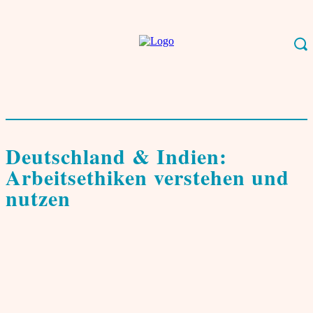
Start
Wirtschaft
Karriere & Fachkräfte
Deutschland & Indien:
Arbeitsethiken verstehen und nutzen
Karriere & Fachkräfte
Deutschland & Indien:
Arbeitsethiken verstehen und
nutzen
von
Bijon Chatterji
11. Februar 2026
1