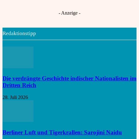
Choti Ashlok
An
Nord-Süd-Konflikt offen
- Anzeige -
Redaktionstipp
Die verdrängte Geschichte indischer Nationalisten im
Dritten Reich
28. Juli 2026
Berliner Luft und Tigerkrallen: Sarojini Naidu