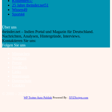
Kolumnen
57
25 Jahre theinder.net
51
Wissen
49
Sport
44
Über uns
theinder.net – Indien Portal und Magazin für Deutschland.
Nachrichten, Analysen, Hintergründe, Interviews.
Kontaktieren Sie uns:
info@theinder.net
Folgen Sie uns
Mitmachen
Werbung
Presse
Feedback
Links
Impressum
Datenschutz
Cookies
© 2000 – 2025 by theinder.net
WP Twitter Auto Publish
Powered By :
XYZScripts.com