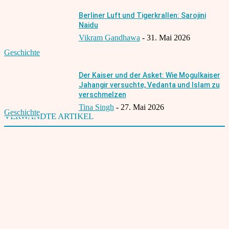
Berliner Luft und Tigerkrallen: Sarojini
Naidu
Vikram Gandhawa
-
31. Mai 2026
Geschichte
Der Kaiser und der Asket: Wie Mogulkaiser
Jahangir versuchte, Vedanta und Islam zu
verschmelzen
Tina Singh
-
27. Mai 2026
Geschichte
VERWANDTE ARTIKEL
Deutscher Mittelstand will nach Indien
22. April 2024
Indiens Unabhängigkeit: Ein Vermächtnis für die Zukunft
15. August 2024