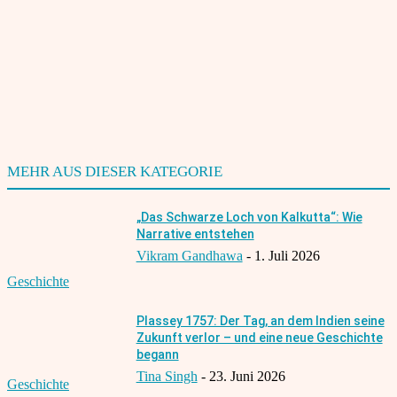
Speichern Sie meinen Namen, meine E-Mail-Adresse und meine
Website für den nächsten Kommentar in diesem Browser.
Benachrichtige mich über nachfolgende Kommentare via E-
Mail.
Benachrichtige mich über neue Beiträge via E-Mail.
MEHR AUS DIESER KATEGORIE
„Das Schwarze Loch von Kalkutta“: Wie
Narrative entstehen
Vikram Gandhawa
-
1. Juli 2026
Geschichte
Plassey 1757: Der Tag, an dem Indien seine
Zukunft verlor – und eine neue Geschichte
begann
Tina Singh
-
23. Juni 2026
Geschichte