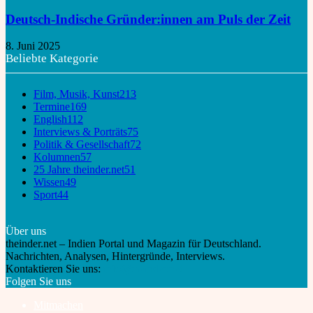
Deutsch-Indische Gründer:innen am Puls der Zeit
8. Juni 2025
Beliebte Kategorie
Film, Musik, Kunst
213
Termine
169
English
112
Interviews & Porträts
75
Politik & Gesellschaft
72
Kolumnen
57
25 Jahre theinder.net
51
Wissen
49
Sport
44
Über uns
theinder.net – Indien Portal und Magazin für Deutschland.
Nachrichten, Analysen, Hintergründe, Interviews.
Kontaktieren Sie uns:
info@theinder.net
Folgen Sie uns
Mitmachen