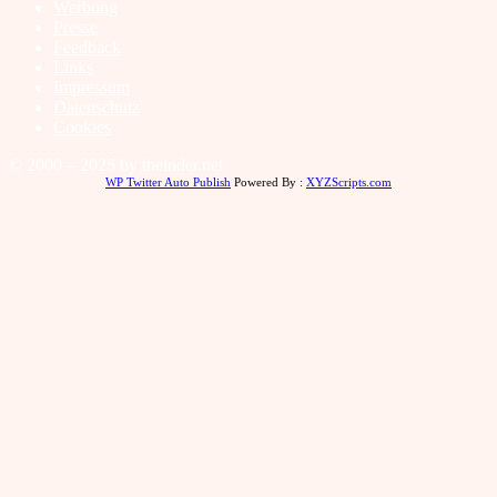
Werbung
Presse
Feedback
Links
Impressum
Datenschutz
Cookies
© 2000 – 2025 by theinder.net
WP Twitter Auto Publish
Powered By :
XYZScripts.com