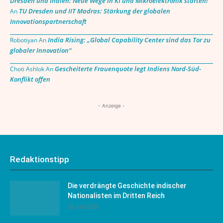
Dresden und Indien: Neue Wege in KI und Mikroelektronik starten!
TU Dresden und IIT Madras: Stärkung der globalen
An
Innovationspartnerschaft
India Rising: „Global Capability Center sind das Tor zu
Robotiyan
An
globaler Innovation“
Gescheiterte Frauenquote legt Indiens Nord-Süd-
Choti Ashlok
An
Konflikt offen
- Anzeige -
Redaktionstipp
Die verdrängte Geschichte indischer
Nationalisten im Dritten Reich
28. Juli 2026