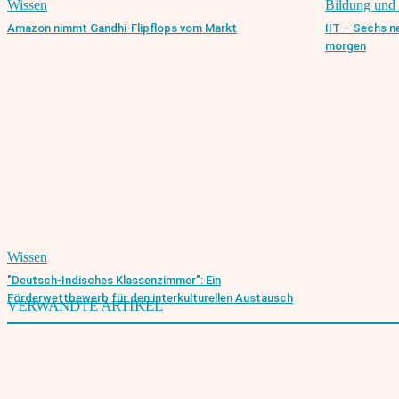
Wissen
Bildung und 
Amazon nimmt Gandhi-Flipflops vom Markt
IIT – Sechs ne
morgen
Wissen
"Deutsch-Indisches Klassenzimmer": Ein
Förderwettbewerb für den interkulturellen Austausch
VERWANDTE ARTIKEL
Indiens Weg in die Unabhängigkeit – die Teilung einer Nation
15. August 2003