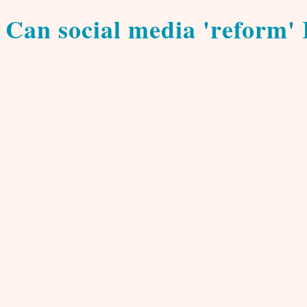
Wissen
Can social media 'reform' 
von
Jeyannathann Karunanithi
13. Mai 2013
(jka) Before we address the social media as a single entity, l
Though the current global discourses point towards the major r
level of openness that is inherent in a society, the form of g
considered, when organizations jump on to conclusions about