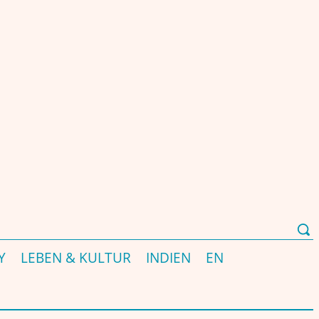
भारत-संबंधी पत्रिका और पोर्टल - EST. 2000
Y
LEBEN & KULTUR
INDIEN
EN