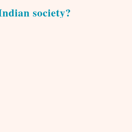
Indian society?
et us analyze on how ‚homogeneous‘ is the crowd that constitutes
ole that social media play and could play, it would be a partial 
overnment that is ruling, the historical data on people’s respo
 the role that social media could play. They seek to simplify