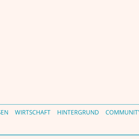
ÜR DEUTSCHLAND – GERMANY'S INDIA MAGAZINE & PORTAL – जर्मनी की प्रमुख 
SEN
WIRTSCHAFT
HINTERGRUND
COMMUNIT