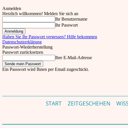
Anmelden
Herzlich willkommen! Melden Sie sich an
Ihr Benutzername
Ihr Passwort
Haben Sie Ihr Passwort vergessen? Hilfe bekommen
Datenschutzerklärung
Passwort-Wiederherstellung
Passwort zurücksetzen
Ihre E-Mail-Adresse
Ein Passwort wird Ihnen per Email zugeschickt.
THEINDER.NET – INDIEN MAGAZIN & PORTAL F
Sa., 8. August, 2026
Einloggen
START
ZEITGESCHEHEN
WIS
Start
Wissen
Can social media 'reform' Indian society?