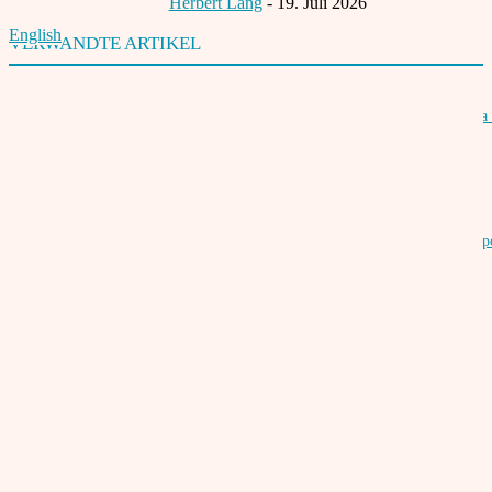
Herbert Lang
-
19. Juli 2026
English
VERWANDTE ARTIKEL
Winners of the 16th Indian Film Festival Stuttgart – German Star of India 
director Safdar Rahman
21. Juli 2019
16th Indian Film Festival Stuttgart from July 17th to 21st, 2019 at Metrop
Cinema
14. Juni 2019
Call For Entries: 16th Indian Film Festival Stuttgart 2019
18. Januar 2019
Regisseurin Dar Gai eröffnet 16. Indisches Filmfestival Stuttgart