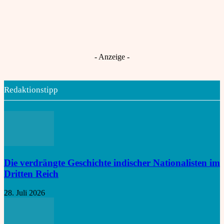
Stärkung der globalen Innovationspartnerschaft
India Rising: „Global Capability Center sind
Robotiyan
An
das Tor zu globaler Innovation“
Gescheiterte Frauenquote legt Indiens
Choti Ashlok
An
Nord-Süd-Konflikt offen
- Anzeige -
Redaktionstipp
Die verdrängte Geschichte indischer Nationalisten im
Dritten Reich
28. Juli 2026