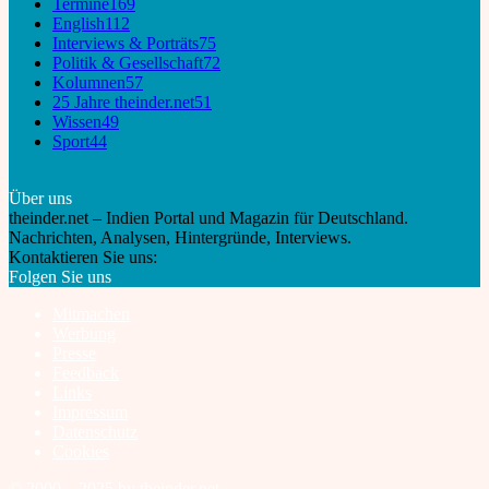
Termine
169
English
112
Interviews & Porträts
75
Politik & Gesellschaft
72
Kolumnen
57
25 Jahre theinder.net
51
Wissen
49
Sport
44
Über uns
theinder.net – Indien Portal und Magazin für Deutschland.
Nachrichten, Analysen, Hintergründe, Interviews.
Kontaktieren Sie uns:
info@theinder.net
Folgen Sie uns
Mitmachen
Werbung
Presse
Feedback
Links
Impressum
Datenschutz
Cookies
© 2000 – 2025 by theinder.net