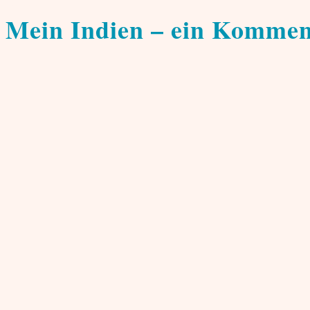
Identität
Mein Indien – ein Kommen
von
Sherry Kizhukandayil
15. November 2000