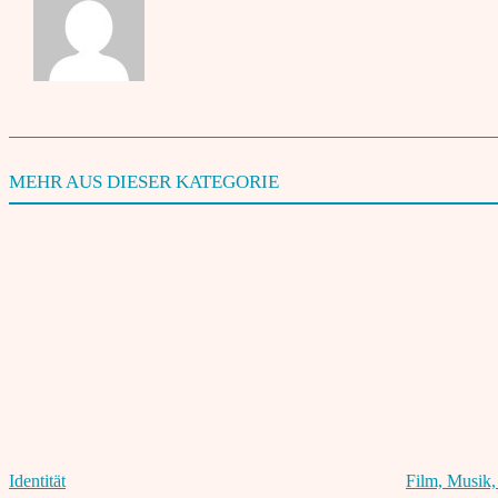
Sherry Kizhukandayil, Jg. 1980, ist ehemaliger Red
Projekt Ambassador Network 2001-2014 und als DJ K
MEHR AUS DIESER KATEGORIE
Identität
Film, Musik,