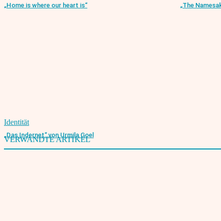
„Home is where our heart is“
„The Namesak
Identität
„Das Indernet“ von Urmila Goel
VERWANDTE ARTIKEL
Deutsch-Inder von All India Institute of Medical Sciences ausgezeichnet
1. Mai 2003
Deutsch-Indische Wissenschaftskooperation: Fortschritte und Initiativen
25. Juli 2024