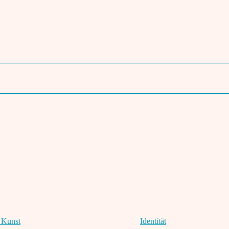
akteur von theinder.net. Als Netzreporter baute er dort die Rubrik Unterhaltu
eralaboy selbständig. Sherry war von 2011-2016 Chefredakteur des Printmaga
 Kunst
Identität