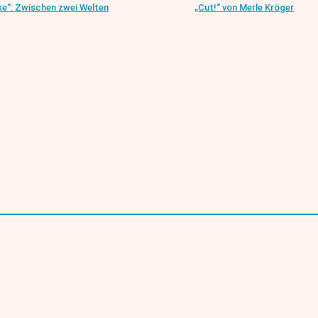
e“: Zwischen zwei Welten
„Cut!“ von Merle Kröger