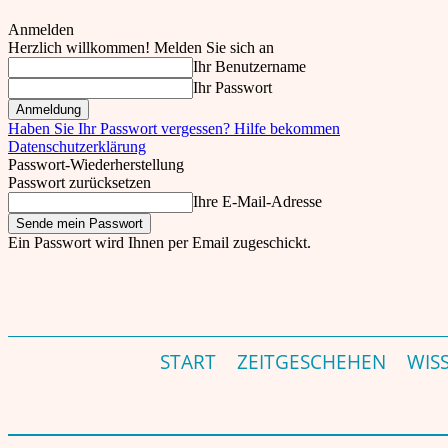
Anmelden
Herzlich willkommen! Melden Sie sich an
Ihr Benutzername
Ihr Passwort
Haben Sie Ihr Passwort vergessen? Hilfe bekommen
Datenschutzerklärung
Passwort-Wiederherstellung
Passwort zurücksetzen
Ihre E-Mail-Adresse
Ein Passwort wird Ihnen per Email zugeschickt.
theinder.net – Indien Magazin & Portal für Deutschland – Germany's India Magazine &
Fr., 7. August, 2026
Einloggen
START
ZEITGESCHEHEN
WIS
Start
Community
Identität
Mein Indien - ein Kommentar