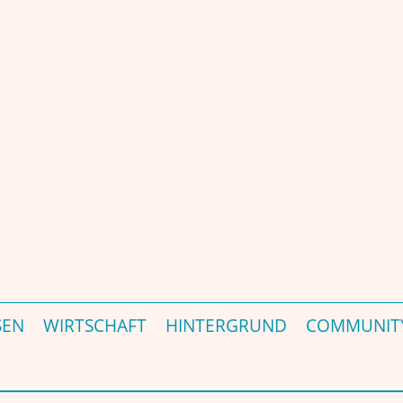
 Portal – जर्मनी की प्रमुख भारत-संबंधी पत्रिका और पोर्टल - est. 2000
SEN
WIRTSCHAFT
HINTERGRUND
COMMUNIT