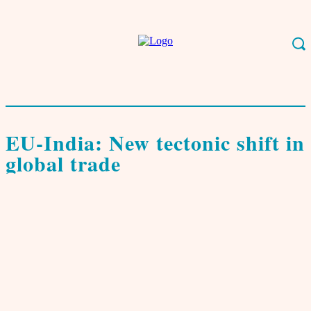
Start
English
EU-India: New tectonic shift in global trade
English
Handel & Industrie
EU-India: New tectonic shift in
global trade
von
Bijon Chatterji
27. Januar 2026
0
There is a certain historical irony in the fact that
the man who once mocked his Indian counterpart