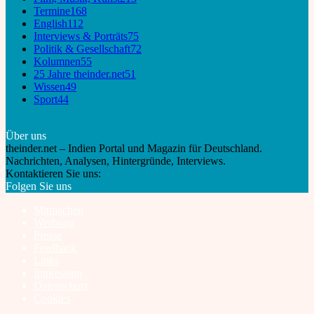
Termine
168
English
112
Interviews & Porträts
75
Politik & Gesellschaft
72
Kolumnen
55
25 Jahre theinder.net
51
Wissen
49
Sport
44
Über uns
theinder.net – Indien Portal und Magazin für Deutschland.
Nachrichten, Analysen, Hintergründe, Interviews.
Kontaktieren Sie uns:
info@theinder.net
Folgen Sie uns
Mitmachen
Werbung
Presse
Feedback
Links
Impressum
Datenschutz
Cookies