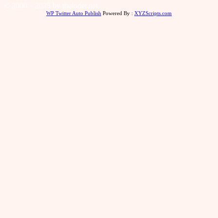
© 2000 – 2025 by theinder.net
WP Twitter Auto Publish
Powered By :
XYZScripts.com