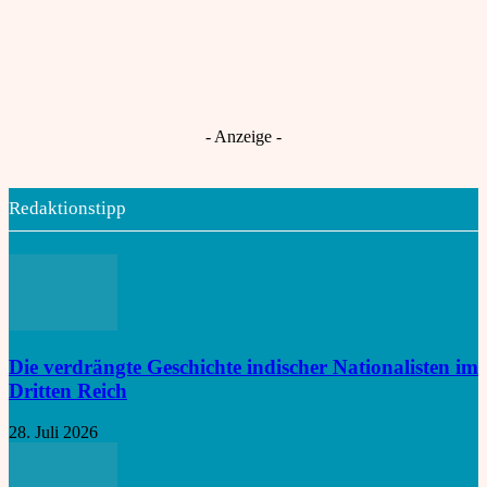
Stärkung der globalen Innovationspartnerschaft
India Rising: „Global Capability Center sind
Robotiyan
An
das Tor zu globaler Innovation“
Gescheiterte Frauenquote legt Indiens
Choti Ashlok
An
Nord-Süd-Konflikt offen
- Anzeige -
Redaktionstipp
Die verdrängte Geschichte indischer Nationalisten im
Dritten Reich
28. Juli 2026