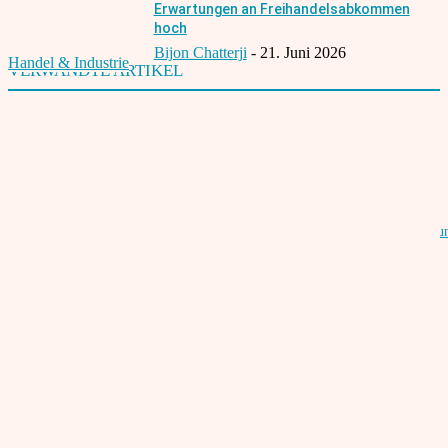
Erwartungen an Freihandelsabkommen
hoch
Bijon Chatterji
-
21. Juni 2026
Handel & Industrie
VERWANDTE ARTIKEL
Deutscher Mittelstand will nach Indien
22. April 2024
Britische Kolonialisierung: Indiens Rolle in der Industriellen Revolution u
ihre Folgen
15. August 2024
Indiens Unabhängigkeit: Ein Vermächtnis für die Zukunft
15. August 2024
Hasnain Kazim: „Wenn alles Rassismus ist, ist nichts Rassismus“