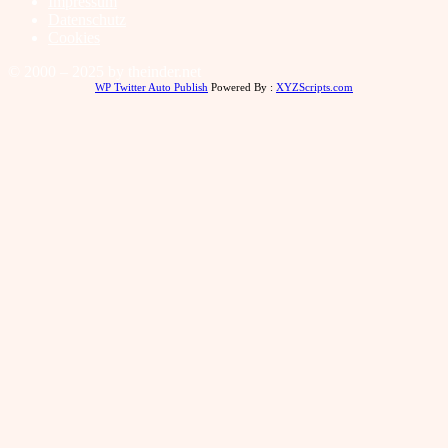
Impressum
Datenschutz
Cookies
© 2000 – 2025 by theinder.net
WP Twitter Auto Publish
Powered By :
XYZScripts.com