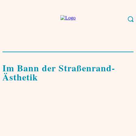
Start
Leben & Kultur
Literatur & Medien
Im Bann der Straßenrand-
Ästhetik
Literatur & Medien
Im Bann der Straßenrand-
Ästhetik
von
Rainer Thielmann
23. Februar 2026
0