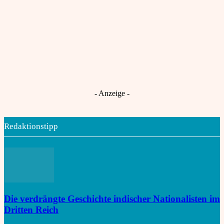
Kern
Dresden und Indien: Neue Wege in KI und
Mikroelektronik starten!
TU Dresden und IIT Madras:
An
Stärkung der globalen Innovationspartnerschaft
India Rising: „Global Capability Center sind
Robotiyan
An
das Tor zu globaler Innovation“
Gescheiterte Frauenquote legt Indiens
Choti Ashlok
An
Nord-Süd-Konflikt offen
- Anzeige -
Redaktionstipp
Die verdrängte Geschichte indischer Nationalisten im
Dritten Reich