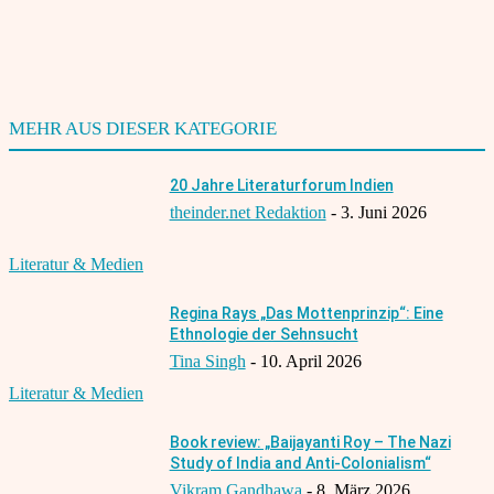
Benachrichtige mich über nachfolgende Kommentare via E-
Mail.
Benachrichtige mich über neue Beiträge via E-Mail.
MEHR AUS DIESER KATEGORIE
20 Jahre Literaturforum Indien
theinder.net Redaktion
-
3. Juni 2026
Literatur & Medien
Regina Rays „Das Mottenprinzip“: Eine
Ethnologie der Sehnsucht
Tina Singh
-
10. April 2026
Literatur & Medien
Book review: „Baijayanti Roy – The Nazi
Study of India and Anti-Colonialism“
Vikram Gandhawa
-
8. März 2026