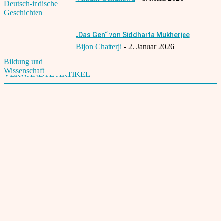
Deutsch-indische
Geschichten
„Das Gen“ von Siddharta Mukherjee
Bijon Chatterji
-
2. Januar 2026
Bildung und
Wissenschaft
VERWANDTE ARTIKEL
Deutsch-Inder von All India Institute of Medical Sciences ausgezeichnet
1. Mai 2003
Deutsch-Indische Wissenschaftskooperation: Fortschritte und Initiativen
25. Juli 2024
Deutsch-Indische Gründer:innen am Puls der Zeit
8. Juni 2025