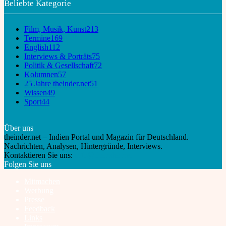
Beliebte Kategorie
Film, Musik, Kunst
213
Termine
169
English
112
Interviews & Porträts
75
Politik & Gesellschaft
72
Kolumnen
57
25 Jahre theinder.net
51
Wissen
49
Sport
44
Über uns
theinder.net – Indien Portal und Magazin für Deutschland.
Nachrichten, Analysen, Hintergründe, Interviews.
Kontaktieren Sie uns:
info@theinder.net
Folgen Sie uns
Mitmachen
Werbung
Presse
Feedback
Links