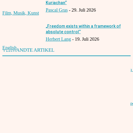
Kuriachan“
Pascal Gras
-
29. Juli 2026
Film, Musik, Kunst
„Freedom exists within a framework of
absolute control“
Herbert Lang
-
19. Juli 2026
English
VERWANDTE ARTIKEL
Winners of the 16th Indian Film Festival Stuttgart – German Star of India 
director Safdar Rahman
21. Juli 2019
16th Indian Film Festival Stuttgart from July 17th to 21st, 2019 at Metrop
Cinema
14. Juni 2019