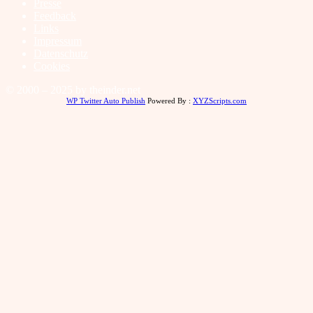
Presse
Feedback
Links
Impressum
Datenschutz
Cookies
© 2000 – 2025 by theinder.net
WP Twitter Auto Publish
Powered By :
XYZScripts.com