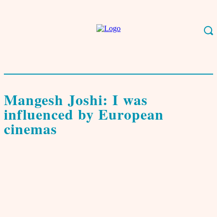
Start
English
Mangesh Joshi: I was influenced by European cinemas
English
Film, Musik, Kunst
Interviews & Porträts
Mangesh Joshi: I was
influenced by European
cinemas
von
Tomal K. Ganguly
1. August 2017
0