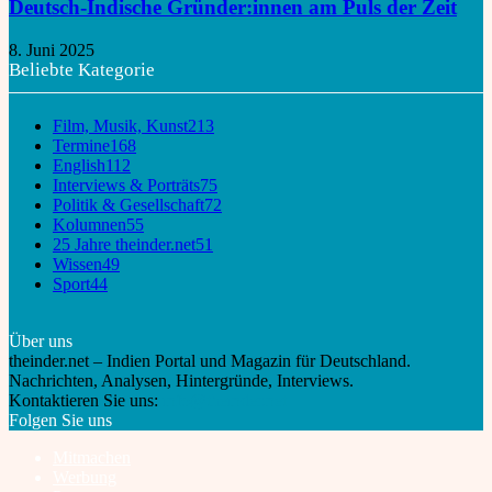
Deutsch-Indische Gründer:innen am Puls der Zeit
8. Juni 2025
Beliebte Kategorie
Film, Musik, Kunst
213
Termine
168
English
112
Interviews & Porträts
75
Politik & Gesellschaft
72
Kolumnen
55
25 Jahre theinder.net
51
Wissen
49
Sport
44
Über uns
theinder.net – Indien Portal und Magazin für Deutschland.
Nachrichten, Analysen, Hintergründe, Interviews.
Kontaktieren Sie uns:
info@theinder.net
Folgen Sie uns
Mitmachen
Werbung