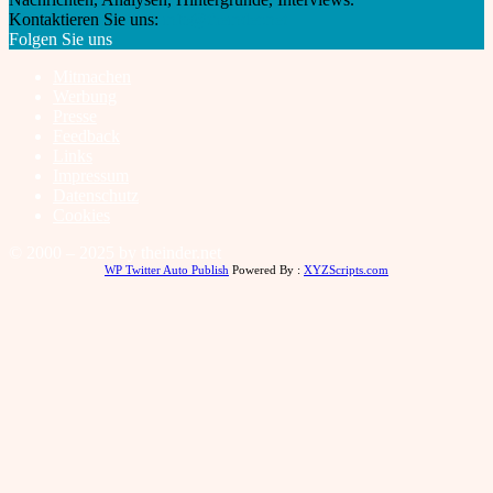
Kontaktieren Sie uns:
info@theinder.net
Folgen Sie uns
Mitmachen
Werbung
Presse
Feedback
Links
Impressum
Datenschutz
Cookies
© 2000 – 2025 by theinder.net
WP Twitter Auto Publish
Powered By :
XYZScripts.com