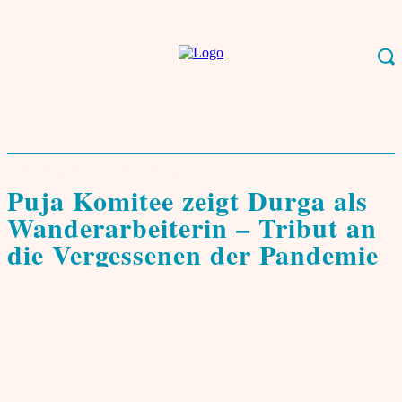
Start
Zeitgeschehen
Corona Pandemie
Puja Komitee zeigt Durga als
Wanderarbeiterin – Tribut an die Vergessenen der...
Corona Pandemie
Religion & Philosophie
Puja Komitee zeigt Durga als
Wanderarbeiterin – Tribut an
die Vergessenen der Pandemie
von
theinder.net Redaktion
22. Oktober 2020
0