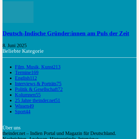
Deutsch-Indische Gründer:innen am Puls der Zeit
8. Juni 2025
Beliebte Kategorie
Film, Musik, Kunst
213
Termine
169
English
112
Interviews & Porträts
75
Politik & Gesellschaft
72
Kolumnen
55
25 Jahre theinder.net
51
Wissen
49
Sport
44
Über uns
theinder.net – Indien Portal und Magazin für Deutschland.
Nachrichten, Analysen, Hintergründe, Interviews.