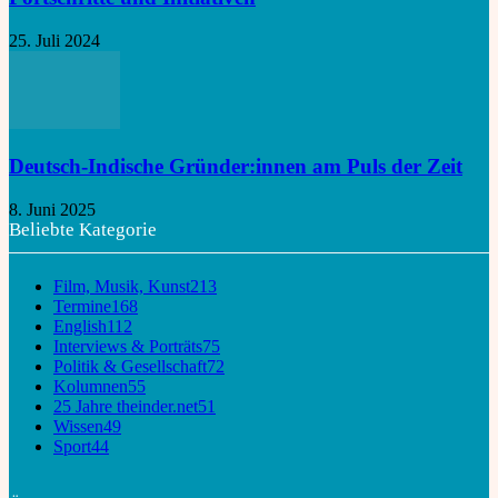
25. Juli 2024
Deutsch-Indische Gründer:innen am Puls der Zeit
8. Juni 2025
Beliebte Kategorie
Film, Musik, Kunst
213
Termine
168
English
112
Interviews & Porträts
75
Politik & Gesellschaft
72
Kolumnen
55
25 Jahre theinder.net
51
Wissen
49
Sport
44