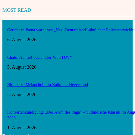
MOST READ
Gericht in Patna warnt vor „Nazi-Deutschland“-ähnlicher Polizeientwickl
6. August 2026
Chalo, Auntie! oder: „Der Wut-TÜV“
5. August 2026
Bittersüße Melancholie in Kalkutta: Nevermind
2. August 2026
Konzertankündigung: „Der Atem des Raga“ – Südindische Klassik im Aug
2026
1. August 2026