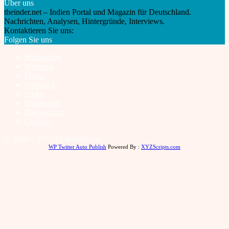
Über uns
theinder.net – Indien Portal und Magazin für Deutschland.
Nachrichten, Analysen, Hintergründe, Interviews.
Kontaktieren Sie uns:
info@theinder.net
Folgen Sie uns
Mitmachen
Werbung
Presse
Feedback
Links
Impressum
Datenschutz
Cookies
© 2000 – 2025 by theinder.net
WP Twitter Auto Publish
Powered By :
XYZScripts.com