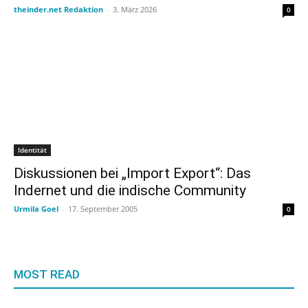
theinder.net Redaktion
-
3. März 2026
0
Identität
Diskussionen bei „Import Export“: Das
Indernet und die indische Community
Urmila Goel
-
17. September 2005
0
MOST READ