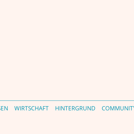
 Portal – जर्मनी की प्रमुख भारत-संबंधी पत्रिका और पोर्टल - est. 2000
SEN
WIRTSCHAFT
HINTERGRUND
COMMUNIT