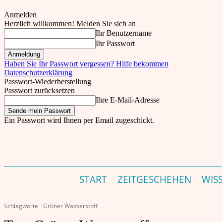
Anmelden
Herzlich willkommen! Melden Sie sich an
Ihr Benutzername
Ihr Passwort
Haben Sie Ihr Passwort vergessen? Hilfe bekommen
Datenschutzerklärung
Passwort-Wiederherstellung
Passwort zurücksetzen
Ihre E-Mail-Adresse
Ein Passwort wird Ihnen per Email zugeschickt.
theinder.net – Indien Magazin & Portal für Deutschland – Germany's India Magazine &
Do., 6. August, 2026
Einloggen
START
ZEITGESCHEHEN
WIS
Schlagworte
Grüner Wasserstoff