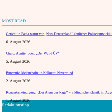
MOST READ
Gericht in Patna warnt vor „Nazi-Deutschland“-ähnlicher Polizeientwickl
6. August 2026
Chalo, Auntie! oder: „Der Wut-TÜV“
5. August 2026
Bittersüße Melancholie in Kalkutta: Nevermind
2. August 2026
Konzertankündigung: „Der Atem des Raga“ – Südindische Klassik im Aug
1. August 2026
Redaktionstipp