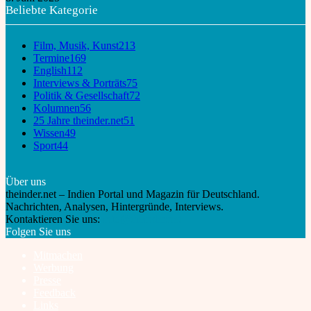
Beliebte Kategorie
Film, Musik, Kunst
213
Termine
169
English
112
Interviews & Porträts
75
Politik & Gesellschaft
72
Kolumnen
56
25 Jahre theinder.net
51
Wissen
49
Sport
44
Über uns
theinder.net – Indien Portal und Magazin für Deutschland.
Nachrichten, Analysen, Hintergründe, Interviews.
Kontaktieren Sie uns:
info@theinder.net
Folgen Sie uns
Mitmachen
Werbung
Presse
Feedback
Links