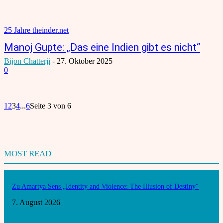
25 Jahre theinder.net
Manoj Gupte: „Das eine Indien gibt es nicht“
Bijon Chatterji
-
27. Oktober 2025
0
1
2
3
4
...
6
Seite 3 von 6
MOST READ
Zu Amartya Sens „Identity and Violence: The Illusion of Destiny“
7. August 2026