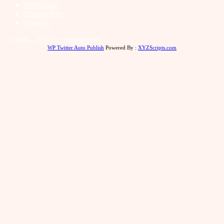
Impressum
Datenschutz
Cookies
© 2000 – 2025 by theinder.net
WP Twitter Auto Publish
Powered By :
XYZScripts.com