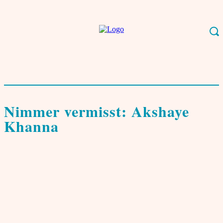
Start
Leben & Kultur
Film, Musik, Kunst
Nimmer vermisst: Akshaye
Khanna
Film, Musik, Kunst
Nimmer vermisst: Akshaye
Khanna
von
Nina Rao
12. Dezember 2025
0
Akshaye Khannas erneuter Aufstieg wirkt wie eine