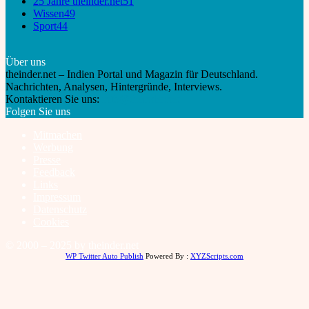
25 Jahre theinder.net
51
Wissen
49
Sport
44
Über uns
theinder.net – Indien Portal und Magazin für Deutschland.
Nachrichten, Analysen, Hintergründe, Interviews.
Kontaktieren Sie uns:
info@theinder.net
Folgen Sie uns
Mitmachen
Werbung
Presse
Feedback
Links
Impressum
Datenschutz
Cookies
© 2000 – 2025 by theinder.net
WP Twitter Auto Publish
Powered By :
XYZScripts.com