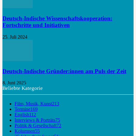
Deutsch-Indische Wissenschaftskooperation:
Fortschritte und Initiativen
25. Juli 2024
Deutsch-Indische Gründer:innen am Puls der Zeit
8. Juni 2025
Beliebte Kategorie
Film, Musik, Kunst
213
Termine
169
English
112
Interviews & Porträts
75
Politik & Gesellschaft
72
Kolumnen
55