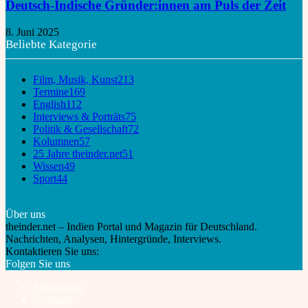
Deutsch-Indische Gründer:innen am Puls der Zeit
8. Juni 2025
Beliebte Kategorie
Film, Musik, Kunst
213
Termine
169
English
112
Interviews & Porträts
75
Politik & Gesellschaft
72
Kolumnen
57
25 Jahre theinder.net
51
Wissen
49
Sport
44
Über uns
theinder.net – Indien Portal und Magazin für Deutschland.
Nachrichten, Analysen, Hintergründe, Interviews.
Kontaktieren Sie uns:
info@theinder.net
Folgen Sie uns
Mitmachen
Werbung