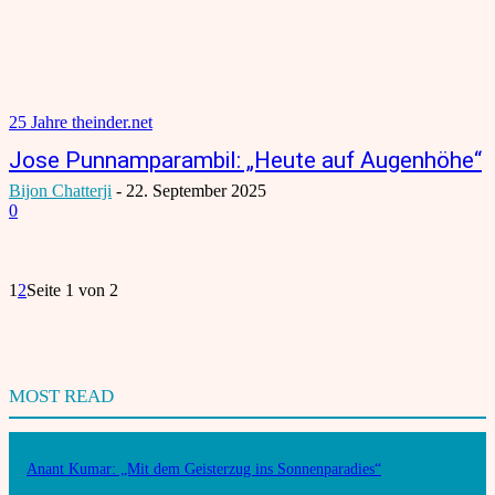
25 Jahre theinder.net
Jose Punnamparambil: „Heute auf Augenhöhe“
Bijon Chatterji
-
22. September 2025
0
1
2
Seite 1 von 2
MOST READ
Anant Kumar: „Mit dem Geisterzug ins Sonnenparadies“