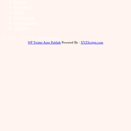
Presse
Feedback
Links
Impressum
Datenschutz
Cookies
© 2000 – 2025 by theinder.net
WP Twitter Auto Publish
Powered By :
XYZScripts.com