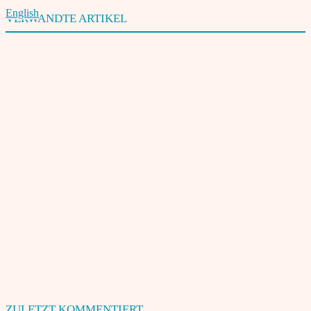
English
VERWANDTE ARTIKEL
Bollywood und Tollywood: Die bestbezahlten indischen Schauspieler
22. August 2024
„The Bhootnii“ erzählt viel und meint wenig
13. Juni 2025
„Dhurandhar“: eine patriotische Dauerfeuerübung
17. Dezember 2025
Shah Rukh Khan mit 60 – Der König erfindet sich neu
3. November 2025
Mehr laden
ZULETZT KOMMENTIERT