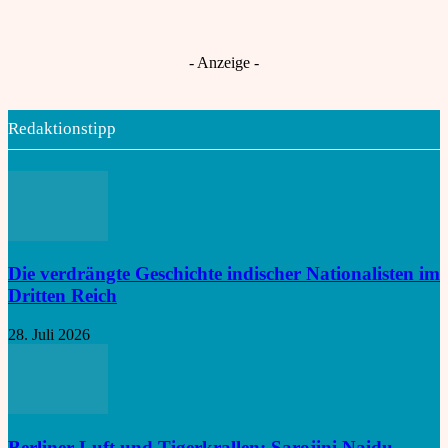
Gescheiterte Frauenquote legt Indiens
Choti Ashlok
An
Nord-Süd-Konflikt offen
- Anzeige -
Redaktionstipp
Die verdrängte Geschichte indischer Nationalisten im
Dritten Reich
28. Juli 2026
Berliner Luft und Tigerkrallen: Sarojini Naidu