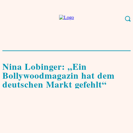
Start
Leben & Kultur
Film, Musik, Kunst
Nina Lobinger: "Ein
Bollywoodmagazin hat dem deutschen Markt gefehlt"
Film, Musik, Kunst
Interviews & Porträts
Nina Lobinger: „Ein
Bollywoodmagazin hat dem
deutschen Markt gefehlt“
von
Bijon Chatterji
9. November 2006
0