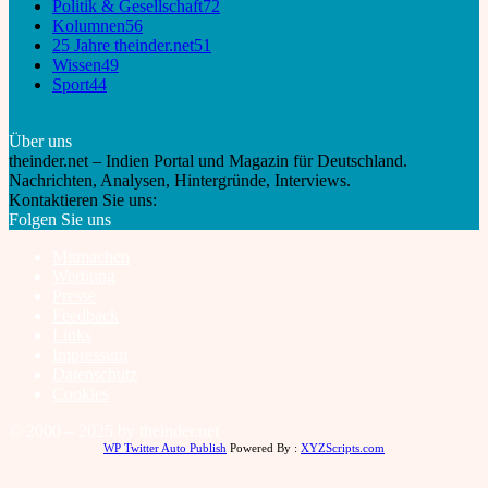
Politik & Gesellschaft
72
Kolumnen
56
25 Jahre theinder.net
51
Wissen
49
Sport
44
Über uns
theinder.net – Indien Portal und Magazin für Deutschland.
Nachrichten, Analysen, Hintergründe, Interviews.
Kontaktieren Sie uns:
info@theinder.net
Folgen Sie uns
Mitmachen
Werbung
Presse
Feedback
Links
Impressum
Datenschutz
Cookies
© 2000 – 2025 by theinder.net
WP Twitter Auto Publish
Powered By :
XYZScripts.com