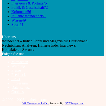
Interviews & Porträts
75
Politik & Gesellschaft
72
Kolumnen
56
25 Jahre theinder.net
51
Wissen
49
Sport
44
Über uns
theinder.net – Indien Portal und Magazin für Deutschland.
Nachrichten, Analysen, Hintergründe, Interviews.
Kontaktieren Sie uns:
info@theinder.net
Folgen Sie uns
Mitmachen
Werbung
Presse
Feedback
Links
Impressum
Datenschutz
Cookies
© 2000 – 2025 by theinder.net
WP Twitter Auto Publish
Powered By :
XYZScripts.com