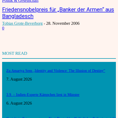
Politik & Gesellschaft
Friedensnobelpreis für „Banker der Armen“ aus
Bangladesch
Tobias Grote-Beverborg
-
28. November 2006
0
MOST READ
Zu Amartya Sens „Identity and Violence: The Illusion of Destiny“
7. August 2026
3.9. – Indien-Experte Kämpchen liest in Münster
6. August 2026