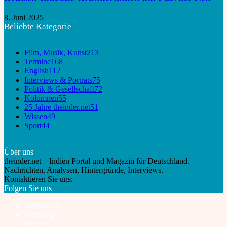
8. Juni 2025
Beliebte Kategorie
Film, Musik, Kunst
213
Termine
168
English
112
Interviews & Porträts
75
Politik & Gesellschaft
72
Kolumnen
55
25 Jahre theinder.net
51
Wissen
49
Sport
44
Über uns
theinder.net – Indien Portal und Magazin für Deutschland.
Nachrichten, Analysen, Hintergründe, Interviews.
Kontaktieren Sie uns:
info@theinder.net
Folgen Sie uns
Mitmachen
Werbung
Presse