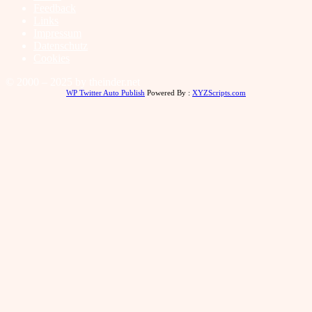
Feedback
Links
Impressum
Datenschutz
Cookies
© 2000 – 2025 by theinder.net
WP Twitter Auto Publish
Powered By :
XYZScripts.com