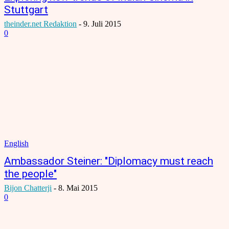
Stuttgart
theinder.net Redaktion
-
9. Juli 2015
0
English
Ambassador Steiner: "Diplomacy must reach
the people"
Bijon Chatterji
-
8. Mai 2015
0