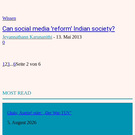
Wissen
Can social media 'reform' Indian society?
Jeyannathann Karunanithi
-
13. Mai 2013
0
1
2
3
...
6
Seite 2 von 6
MOST READ
Chalo, Auntie! oder: „Der Wut-TÜV“
5. August 2026