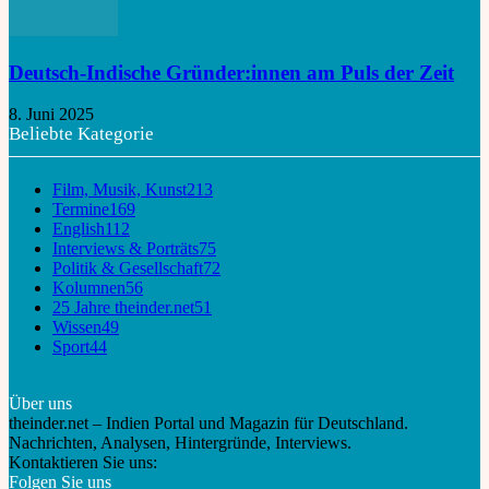
Deutsch-Indische Gründer:innen am Puls der Zeit
8. Juni 2025
Beliebte Kategorie
Film, Musik, Kunst
213
Termine
169
English
112
Interviews & Porträts
75
Politik & Gesellschaft
72
Kolumnen
56
25 Jahre theinder.net
51
Wissen
49
Sport
44
Über uns
theinder.net – Indien Portal und Magazin für Deutschland.
Nachrichten, Analysen, Hintergründe, Interviews.
Kontaktieren Sie uns:
info@theinder.net
Folgen Sie uns