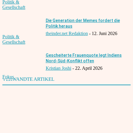
Politik &
Gesellschaft
Die Generation der Memes fordert die
Politik heraus
theinder.net Redaktion
-
12. Juni 2026
Politik &
Gesellschaft
Gescheiterte Frauenquote legt Indiens
Nord-Süd-Konflikt offen
Kristian Joshi
-
22. April 2026
Fokus
VERWANDTE ARTIKEL
Der stille Coup zum Soundtrack Gandhis – Die Agenda der BJP
4. Oktober 2020
Kejriwal-Rücktritt: Verschwörung oder politischer Druck?