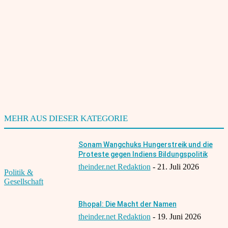
Website:
Speichern Sie meinen Namen, meine E-Mail-Adresse und meine
Website für den nächsten Kommentar in diesem Browser.
Benachrichtige mich über nachfolgende Kommentare via E-
Mail.
Benachrichtige mich über neue Beiträge via E-Mail.
MEHR AUS DIESER KATEGORIE
Sonam Wangchuks Hungerstreik und die
Proteste gegen Indiens Bildungspolitik
theinder.net Redaktion
-
21. Juli 2026
Politik &
Gesellschaft
Bhopal: Die Macht der Namen
theinder.net Redaktion
-
19. Juni 2026