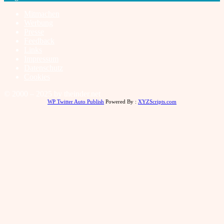
Mitmachen
Werbung
Presse
Feedback
Links
Impressum
Datenschutz
Cookies
© 2000 – 2025 by theinder.net
WP Twitter Auto Publish
Powered By :
XYZScripts.com