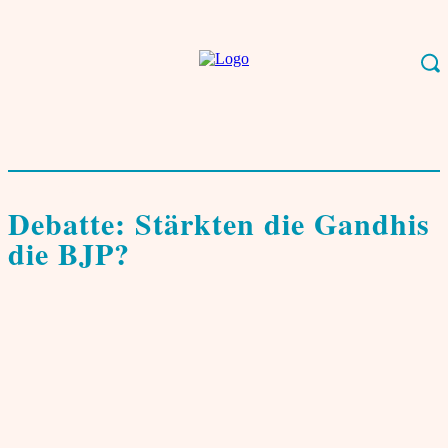
Start
Zeitgeschehen
Politik & Gesellschaft
Debatte: Stärkten die Gandhis
die BJP?
Politik & Gesellschaft
Debatte: Stärkten die Gandhis
die BJP?
von
theinder.net Redaktion
11. Juni 2026
0
Die politische Dominanz der Bharatiya Janata