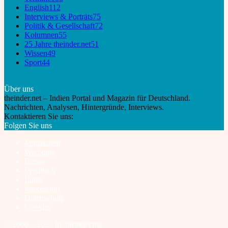
English
112
Interviews & Porträts
75
Politik & Gesellschaft
72
Kolumnen
55
25 Jahre theinder.net
51
Wissen
49
Sport
44
Über uns
theinder.net – Indien Portal und Magazin für Deutschland.
Nachrichten, Analysen, Hintergründe, Interviews.
Kontaktieren Sie uns:
info@theinder.net
Folgen Sie uns
Mitmachen
Werbung
Presse
Feedback
Links
Impressum
Datenschutz
Cookies
© 2000 – 2025 by theinder.net