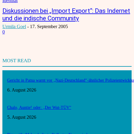
Identität
Diskussionen bei „Import Export“: Das Indernet
und die indische Community
Urmila Goel
-
17. September 2005
0
MOST READ
Gericht in Patna warnt vor „Nazi-Deutschland“-ähnlicher Polizeientwickl
6. August 2026
Chalo, Auntie! oder: „Der Wut-TÜV“
5. August 2026