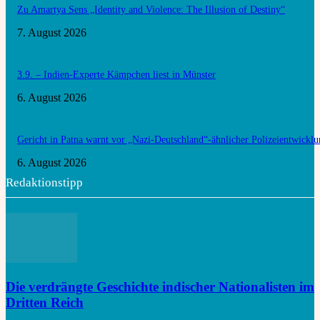
Zu Amartya Sens „Identity and Violence: The Illusion of Destiny“
7. August 2026
3.9. – Indien-Experte Kämpchen liest in Münster
6. August 2026
Gericht in Patna warnt vor „Nazi-Deutschland“-ähnlicher Polizeientwickl
6. August 2026
Redaktionstipp
Die verdrängte Geschichte indischer Nationalisten im
Dritten Reich