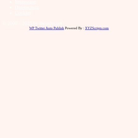
Impressum
Datenschutz
Cookies
© 2000 – 2025 by theinder.net
WP Twitter Auto Publish
Powered By :
XYZScripts.com