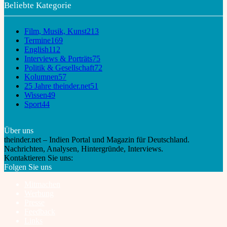
Beliebte Kategorie
Film, Musik, Kunst
213
Termine
169
English
112
Interviews & Porträts
75
Politik & Gesellschaft
72
Kolumnen
57
25 Jahre theinder.net
51
Wissen
49
Sport
44
Über uns
theinder.net – Indien Portal und Magazin für Deutschland.
Nachrichten, Analysen, Hintergründe, Interviews.
Kontaktieren Sie uns:
info@theinder.net
Folgen Sie uns
Mitmachen
Werbung
Presse
Feedback
Links