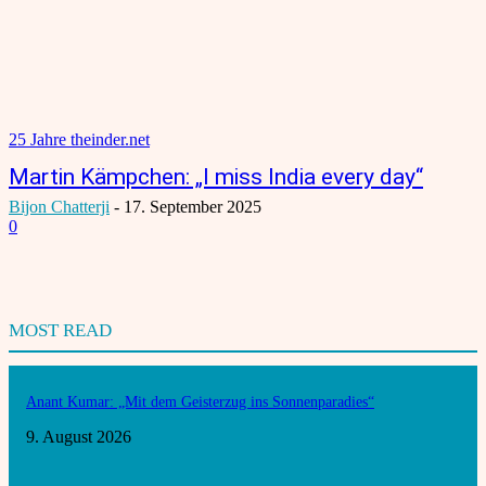
25 Jahre theinder.net
Martin Kämpchen: „I miss India every day“
Bijon Chatterji
-
17. September 2025
0
MOST READ
Anant Kumar: „Mit dem Geisterzug ins Sonnenparadies“
9. August 2026