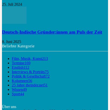
25. Juli 2024
Deutsch-Indische Gründer:innen am Puls der Zeit
8. Juni 2025
Beliebte Kategorie
Film, Musik, Kunst
213
Termine
169
English
112
Interviews & Porträts
75
Politik & Gesellschaft
72
Kolumnen
56
25 Jahre theinder.net
51
Wissen
49
Sport
44
Über uns