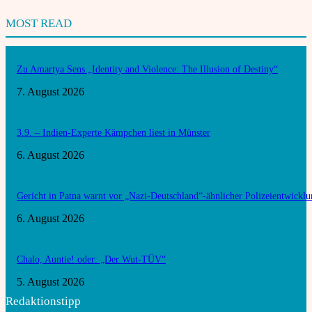
MOST READ
Zu Amartya Sens „Identity and Violence: The Illusion of Destiny“
7. August 2026
3.9. – Indien-Experte Kämpchen liest in Münster
6. August 2026
Gericht in Patna warnt vor „Nazi-Deutschland“-ähnlicher Polizeientwickl
6. August 2026
Chalo, Auntie! oder: „Der Wut-TÜV“
5. August 2026
Redaktionstipp