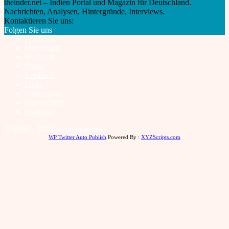
theinder.net – Indien Portal und Magazin für Deutschland.
Nachrichten, Analysen, Hintergründe, Interviews.
Kontaktieren Sie uns:
info@theinder.net
Folgen Sie uns
Mitmachen
Werbung
Presse
Feedback
Links
Impressum
Datenschutz
Cookies
© 2000 – 2025 by theinder.net
WP Twitter Auto Publish
Powered By :
XYZScripts.com