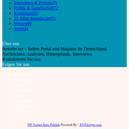
Interviews & Porträts
75
Politik & Gesellschaft
72
Kolumnen
55
25 Jahre theinder.net
51
Wissen
49
Sport
44
Über uns
theinder.net – Indien Portal und Magazin für Deutschland.
Nachrichten, Analysen, Hintergründe, Interviews.
Kontaktieren Sie uns:
info@theinder.net
Folgen Sie uns
Mitmachen
Werbung
Presse
Feedback
Links
Impressum
Datenschutz
Cookies
© 2000 – 2025 by theinder.net
WP Twitter Auto Publish
Powered By :
XYZScripts.com