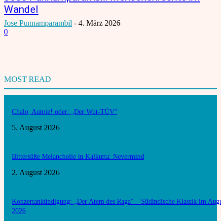
Wandel
Jose Punnamparambil
-
4. März 2026
0
MOST READ
Chalo, Auntie! oder: „Der Wut-TÜV“
5. August 2026
Bittersüße Melancholie in Kalkutta: Nevermind
2. August 2026
Konzertankündigung: „Der Atem des Raga“ – Südindische Klassik im Aug
2026