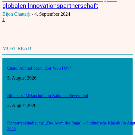
globalen Innovationspartnerschaft
Bijon Chatterji
-
4. September 2024
1
MOST READ
Chalo, Auntie! oder: „Der Wut-TÜV“
5. August 2026
Bittersüße Melancholie in Kalkutta: Nevermind
2. August 2026
Konzertankündigung: „Der Atem des Raga“ – Südindische Klassik im Aug
2026