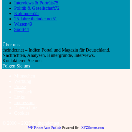
Interviews & Porträts
75
Politik & Gesellschaft
72
Kolumnen
55
25 Jahre theinder.net
51
Wissen
49
Sport
44
Über uns
theinder.net – Indien Portal und Magazin für Deutschland.
Nachrichten, Analysen, Hintergründe, Interviews.
Kontaktieren Sie uns:
info@theinder.net
Folgen Sie uns
Mitmachen
Werbung
Presse
Feedback
Links
Impressum
Datenschutz
Cookies
© 2000 – 2025 by theinder.net
WP Twitter Auto Publish
Powered By :
XYZScripts.com