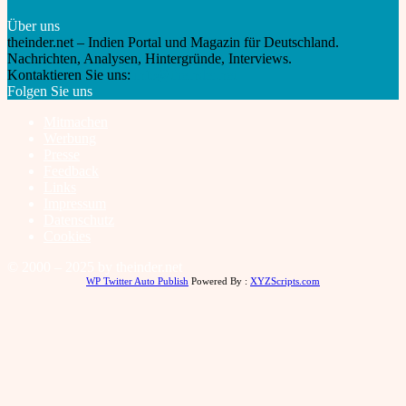
Über uns
theinder.net – Indien Portal und Magazin für Deutschland.
Nachrichten, Analysen, Hintergründe, Interviews.
Kontaktieren Sie uns:
info@theinder.net
Folgen Sie uns
Mitmachen
Werbung
Presse
Feedback
Links
Impressum
Datenschutz
Cookies
© 2000 – 2025 by theinder.net
WP Twitter Auto Publish
Powered By :
XYZScripts.com