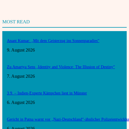
MOST READ
Anant Kumar: „Mit dem Geisterzug ins Sonnenparadies“
9. August 2026
Zu Amartya Sens „Identity and Violence: The Illusion of Destiny“
7. August 2026
3.9. – Indien-Experte Kämpchen liest in Münster
6. August 2026
Gericht in Patna warnt vor „Nazi-Deutschland“-ähnlicher Polizeientwickl
6. August 2026