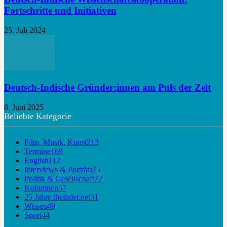
Fortschritte und Initiativen
25. Juli 2024
Deutsch-Indische Gründer:innen am Puls der Zeit
8. Juni 2025
Beliebte Kategorie
Film, Musik, Kunst
213
Termine
169
English
112
Interviews & Porträts
75
Politik & Gesellschaft
72
Kolumnen
57
25 Jahre theinder.net
51
Wissen
49
Sport
44