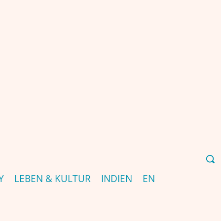
भारत-संबंधी पत्रिका और पोर्टल - EST. 2000
Y
LEBEN & KULTUR
INDIEN
EN