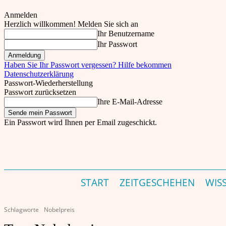
Anmelden
Herzlich willkommen! Melden Sie sich an
Ihr Benutzername
Ihr Passwort
Haben Sie Ihr Passwort vergessen? Hilfe bekommen
Datenschutzerklärung
Passwort-Wiederherstellung
Passwort zurücksetzen
Ihre E-Mail-Adresse
Ein Passwort wird Ihnen per Email zugeschickt.
THEINDER.NET – INDIEN MAGAZIN & PORTAL F
Do., 6. August, 2026
Einloggen
START
ZEITGESCHEHEN
WIS
Schlagworte
Nobelpreis