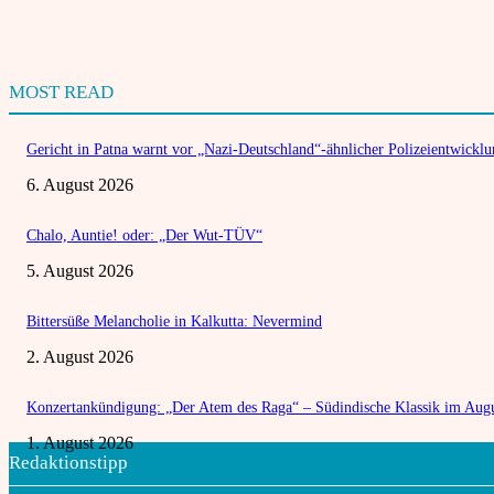
MOST READ
Gericht in Patna warnt vor „Nazi-Deutschland“-ähnlicher Polizeientwickl
6. August 2026
Chalo, Auntie! oder: „Der Wut-TÜV“
5. August 2026
Bittersüße Melancholie in Kalkutta: Nevermind
2. August 2026
Konzertankündigung: „Der Atem des Raga“ – Südindische Klassik im Aug
1. August 2026
Redaktionstipp