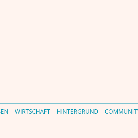
ÜR DEUTSCHLAND – GERMANY'S INDIA MAGAZINE & PORTAL – जर्मनी की प्रमुख 
SEN
WIRTSCHAFT
HINTERGRUND
COMMUNIT