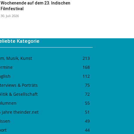
Wochenende auf dem 23. Indischen
Filmfestival
30. Juli 2026
eliebte Kategorie
lm, Musik, Kunst
213
ermine
168
glish
112
terviews & Porträts
75
litik & Gesellschaft
72
olumnen
55
 Jahre theinder.net
51
issen
49
port
44