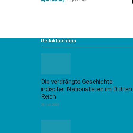
Bijon Chatterji
-
4. Juni 2026
Redaktionstipp
Die verdrängte Geschichte
indischer Nationalisten im Dritten
Reich
28. Juli 2026