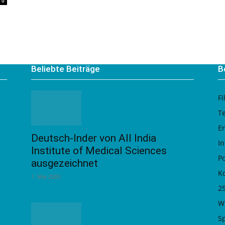
0
Beliebte Beiträge
B
Fi
T
En
Deutsch-Inder von All India
In
Institute of Medical Sciences
Po
ausgezeichnet
K
1. Mai 2003
25
W
S