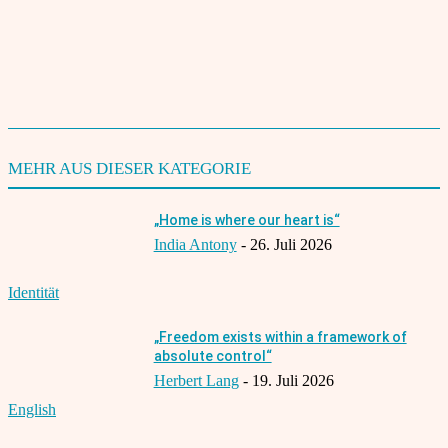
langjährige Erfahrung im Journalismus, Online-Marketing, in der
Produktentwicklung und im E-Learning, unter anderem aus seiner
Zeit bei Heise Medien.
TAGS
Bundestag
Die Grünen
Josef Winkler
Politik
1833
MEHR AUS DIESER KATEGORIE
„Home is where our heart is“
India Antony
-
26. Juli 2026
Identität
„Freedom exists within a framework of
absolute control“
Herbert Lang
-
19. Juli 2026
English