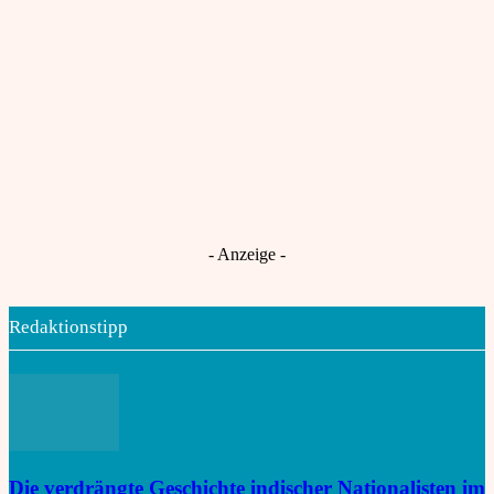
Ursprünglichkeit und Verfeinerung
Punnams Welt: Indiens unzerstörbarer
Regina Ray
An
Kern
Dresden und Indien: Neue Wege in KI und
Mikroelektronik starten!
TU Dresden und IIT Madras:
An
Stärkung der globalen Innovationspartnerschaft
India Rising: „Global Capability Center sind
Robotiyan
An
das Tor zu globaler Innovation“
Gescheiterte Frauenquote legt Indiens
Choti Ashlok
An
Nord-Süd-Konflikt offen
- Anzeige -
Redaktionstipp
Die verdrängte Geschichte indischer Nationalisten im