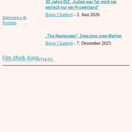
30 Jahre DIZ: „Indien war für mich nie
einfach nur ein Projektland“
Bijon Chatterji
-
2. Juni 2026
Interviews &
Porträts
„The Namesake“: Zwischen zwei Welten
Bijon Chatterji
-
7. Dezember 2025
Film, Musik, Kunst
VERWANDTE ARTIKEL
Mukta Tomar ist neue indische Botschafterin in Berlin
26. April 2017
Präsidentschaft: Kovind beerbt Mukherjee
26. Juli 2017