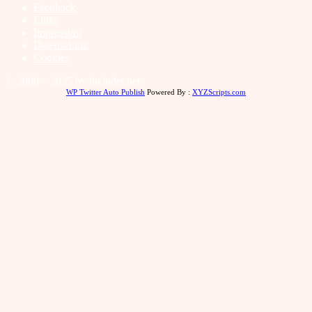
Feedback
Links
Impressum
Datenschutz
Cookies
© 2000 – 2025 by theinder.net
WP Twitter Auto Publish
Powered By :
XYZScripts.com