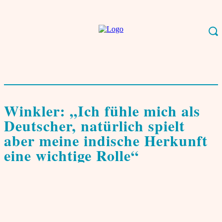
Start
Community
Identität
Winkler: "Ich fühle mich als Deutscher, natürlich
spielt aber meine indische Herkunft...
Identität
Interviews & Porträts
Winkler: „Ich fühle mich als
Deutscher, natürlich spielt
aber meine indische Herkunft
eine wichtige Rolle“
von
Sebastian Arackal
23. März 2004
0