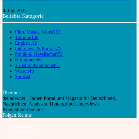
8. Juni 2025
Beliebte Kategorie
Film, Musik, Kunst
213
Termine
169
English
112
Interviews & Porträts
75
Politik & Gesellschaft
72
Kolumnen
56
25 Jahre theinder.net
51
Wissen
49
Sport
44
Über uns
theinder.net – Indien Portal und Magazin für Deutschland.
Nachrichten, Analysen, Hintergründe, Interviews.
Kontaktieren Sie uns:
info@theinder.net
Folgen Sie uns
Mitmachen
Werbung
Presse