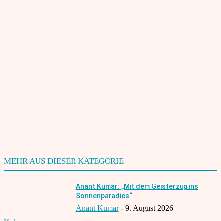
Bitte geben Sie hier Ihren Namen ein
E-
Mail:*
Sie haben eine falsche E-Mail-Adresse eingegeben!
Bitte geben Sie hier Ihre E-Mail-Adresse ein
Website:
Speichern Sie meinen Namen, meine E-Mail-Adresse und meine
Website für den nächsten Kommentar in diesem Browser.
Benachrichtige mich über nachfolgende Kommentare via E-
Mail.
Benachrichtige mich über neue Beiträge via E-Mail.
MEHR AUS DIESER KATEGORIE
Anant Kumar: „Mit dem Geisterzug ins
Sonnenparadies“
Anant Kumar
-
9. August 2026