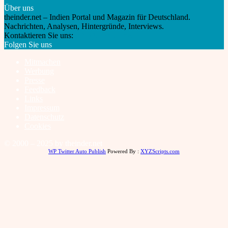
Über uns
theinder.net – Indien Portal und Magazin für Deutschland.
Nachrichten, Analysen, Hintergründe, Interviews.
Kontaktieren Sie uns:
info@theinder.net
Folgen Sie uns
Mitmachen
Werbung
Presse
Feedback
Links
Impressum
Datenschutz
Cookies
© 2000 – 2025 by theinder.net
WP Twitter Auto Publish
Powered By :
XYZScripts.com