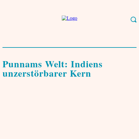
Start
Hintergrund
Kolumnen
Punnams Welt: Indiens unzerstörbarer Kern
Kolumnen
Punnams Welt: Indiens
unzerstörbarer Kern
von
Jose Punnamparambil
22. Mai 2026
1
Foto: Das neue Indien? Ein digitaler Moment