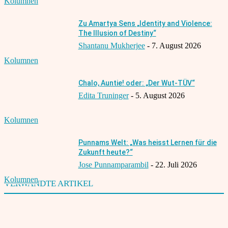
Kolumnen
Zu Amartya Sens „Identity and Violence:
The Illusion of Destiny“
Shantanu Mukherjee
-
7. August 2026
Kolumnen
Chalo, Auntie! oder: „Der Wut-TÜV“
Edita Truninger
-
5. August 2026
Kolumnen
Punnams Welt: „Was heisst Lernen für die
Zukunft heute?“
Jose Punnamparambil
-
22. Juli 2026
Kolumnen
VERWANDTE ARTIKEL
Deutsch-Inder von All India Institute of Medical Sciences ausgezeichnet