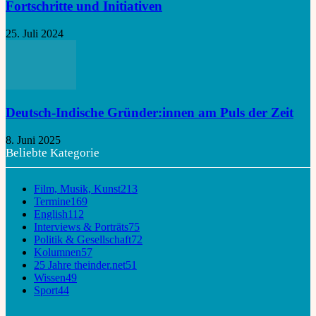
Fortschritte und Initiativen
25. Juli 2024
Deutsch-Indische Gründer:innen am Puls der Zeit
8. Juni 2025
Beliebte Kategorie
Film, Musik, Kunst
213
Termine
169
English
112
Interviews & Porträts
75
Politik & Gesellschaft
72
Kolumnen
57
25 Jahre theinder.net
51
Wissen
49
Sport
44