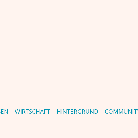
 Portal – जर्मनी की प्रमुख भारत-संबंधी पत्रिका और पोर्टल - est. 2000
SEN
WIRTSCHAFT
HINTERGRUND
COMMUNIT