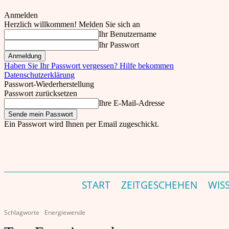
Anmelden
Herzlich willkommen! Melden Sie sich an
Ihr Benutzername
Ihr Passwort
Haben Sie Ihr Passwort vergessen? Hilfe bekommen
Datenschutzerklärung
Passwort-Wiederherstellung
Passwort zurücksetzen
Ihre E-Mail-Adresse
Ein Passwort wird Ihnen per Email zugeschickt.
theinder.net – Indien Magazin & Portal für Deutschland – Germany's India Magazine &
Fr., 7. August, 2026
Einloggen
START
ZEITGESCHEHEN
WIS
Schlagworte
Energiewende