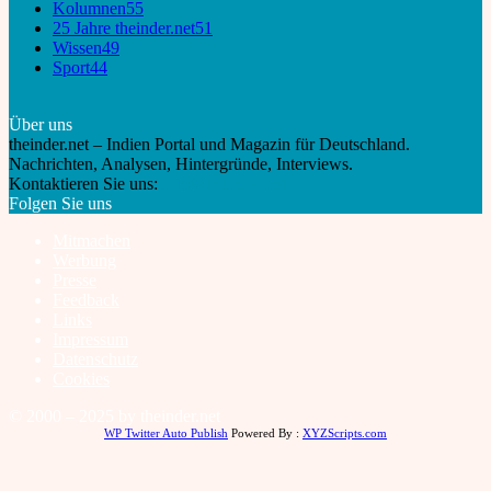
Kolumnen
55
25 Jahre theinder.net
51
Wissen
49
Sport
44
Über uns
theinder.net – Indien Portal und Magazin für Deutschland.
Nachrichten, Analysen, Hintergründe, Interviews.
Kontaktieren Sie uns:
info@theinder.net
Folgen Sie uns
Mitmachen
Werbung
Presse
Feedback
Links
Impressum
Datenschutz
Cookies
© 2000 – 2025 by theinder.net
WP Twitter Auto Publish
Powered By :
XYZScripts.com