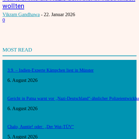
wollten
Vikram Gandhawa
-
22. Januar 2026
0
MOST READ
3.9. – Indien-Experte Kämpchen liest in Münster
6. August 2026
Gericht in Patna warnt vor „Nazi-Deutschland“-ähnlicher Polizeientwickl
6. August 2026
Chalo, Auntie! oder: „Der Wut-TÜV“
5. August 2026