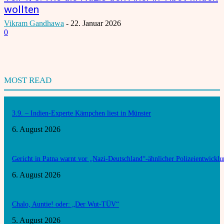
wollten
Vikram Gandhawa
-
22. Januar 2026
0
MOST READ
3.9. – Indien-Experte Kämpchen liest in Münster
6. August 2026
Gericht in Patna warnt vor „Nazi-Deutschland“-ähnlicher Polizeientwickl
6. August 2026
Chalo, Auntie! oder: „Der Wut-TÜV“
5. August 2026