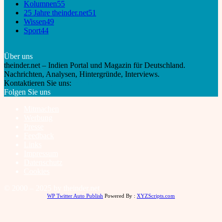
Kolumnen
55
25 Jahre theinder.net
51
Wissen
49
Sport
44
Über uns
theinder.net – Indien Portal und Magazin für Deutschland.
Nachrichten, Analysen, Hintergründe, Interviews.
Kontaktieren Sie uns:
info@theinder.net
Folgen Sie uns
Mitmachen
Werbung
Presse
Feedback
Links
Impressum
Datenschutz
Cookies
© 2000 – 2025 by theinder.net
WP Twitter Auto Publish
Powered By :
XYZScripts.com