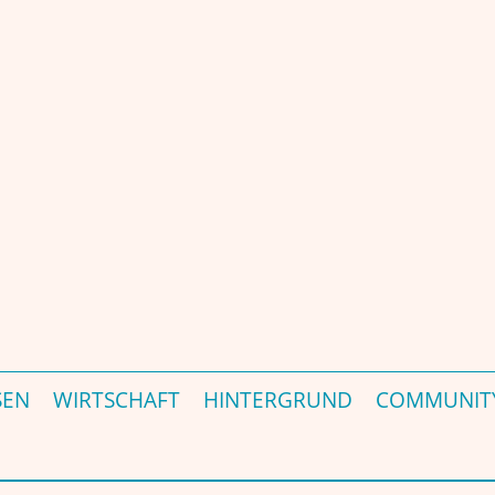
ÜR DEUTSCHLAND – GERMANY'S INDIA MAGAZINE & PORTAL – जर्मनी की प्रमुख 
SEN
WIRTSCHAFT
HINTERGRUND
COMMUNIT
m!