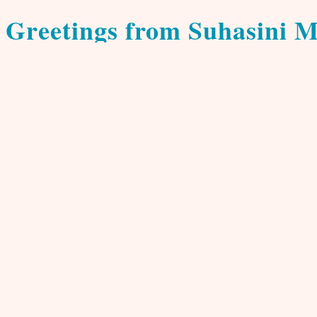
Film, Musik, Kunst
Greetings from Suhasini 
von
Marta Nowicki
30. Juli 2012