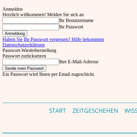
Anmelden
Herzlich willkommen! Melden Sie sich an
Ihr Benutzername
Ihr Passwort
Haben Sie Ihr Passwort vergessen? Hilfe bekommen
Datenschutzerklärung
Passwort-Wiederherstellung
Passwort zurücksetzen
Ihre E-Mail-Adresse
Ein Passwort wird Ihnen per Email zugeschickt.
THEINDER.NET – INDIEN MAGAZIN & PORTAL F
Do., 6. August, 2026
Einloggen
START
ZEITGESCHEHEN
WIS
Start
Leben & Kultur
Film, Musik, Kunst
Greetings from Suhasini Maniratna