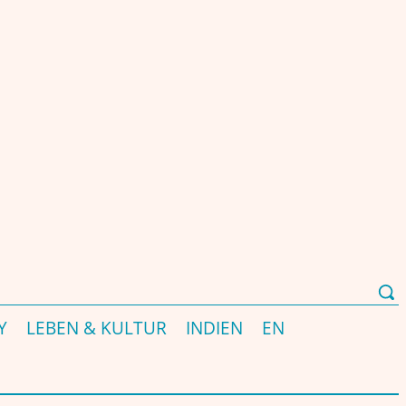
भारत-संबंधी पत्रिका और पोर्टल - EST. 2000
Y
LEBEN & KULTUR
INDIEN
EN