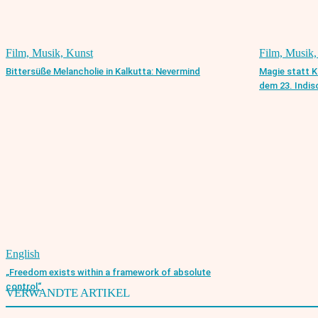
Film, Musik, Kunst
Film, Musik,
Bittersüße Melancholie in Kalkutta: Nevermind
Magie statt K
dem 23. Indis
English
„Freedom exists within a framework of absolute
control“
VERWANDTE ARTIKEL