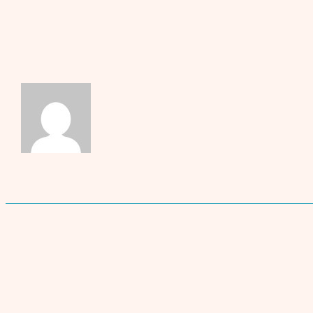
Indian film legend Suhasini Maniratnam (wife of film director 
Suhasini was the honourable guest and jury member of the 9th
our interview with Suhasini soon!
Marta Nowicki
TAGS
English
Filmfestival
Interviews
Veranstaltungen
Kommentieren Sie den Artikel
Komment