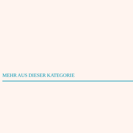
Bitte geben Sie Ihren Kommentar ein!
Name:*
Bitte geben Sie hier Ihren Namen ein
Website:
Benachrichtige mich über neue Beiträge via E-Mail.
MEHR AUS DIESER KATEGORIE