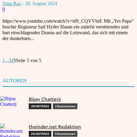
Nina Rao
-
28. August 2024
0
https://www.youtube.com/watch?v=nl9_CQVVbrE Mit „Yes Papa“
brachte Regisseur Saif Hyder Hasan ein zutiefst verstörendes und
hart einschlagendes Drama auf die Leinwand, das sich mit einem
der dunkelsten...
1
...
3
4
5
Seite 5 von 5
AUTOREN
Bijon Chatterji
290 BEITRÄGE
2 Kommentare
theinder.net Redaktion
242 BEITRÄGE
0 Kommentare