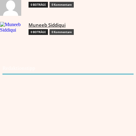
0 BEITRÄGE
0 Kommentare
Muneeb Siddiqui
0 BEITRÄGE
0 Kommentare
Redaktionstipp
Die verdrängte Geschichte indischer Nationalisten im
Dritten Reich
28. Juli 2026