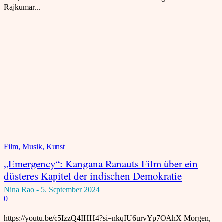
Rajkumar...
Film, Musik, Kunst
„Emergency“: Kangana Ranauts Film über ein
düsteres Kapitel der indischen Demokratie
Nina Rao
-
5. September 2024
0
https://youtu.be/c5IzzQ4IHH4?si=nkqIU6urvYp7OAhX Morgen,