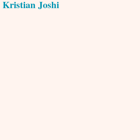
Kristian Joshi
33 BEITRÄGE
0 Kommentare
Kristian Joshi ist Mitbegründer von theinder.net und
Werbeagenturen in Berlin und Hamburg ist er heute al