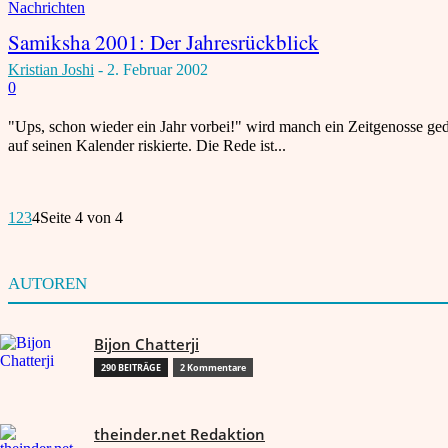
Nachrichten
Samiksha 2001: Der Jahresrückblick
Kristian Joshi
-
2. Februar 2002
0
"Ups, schon wieder ein Jahr vorbei!" wird manch ein Zeitgenosse geda
auf seinen Kalender riskierte. Die Rede ist...
1
2
3
4
Seite 4 von 4
AUTOREN
Bijon Chatterji
290 BEITRÄGE
2 Kommentare
theinder.net Redaktion